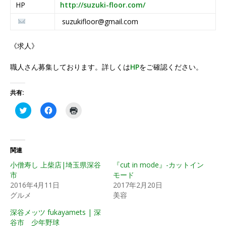
HP
http://suzuki-floor.com/
suzukifloor@gmail.com
《求人》
職人さん募集しております。詳しくは
HP
をご確認ください。
共有:
ク
F
ク
リ
a
リ
ッ
c
ッ
ク
e
ク
し
b
し
て
o
て
T
o
印
関連
w
k
刷
i
で
(
小僧寿し 上柴店|埼玉県深谷
『cut in mode』-カットイン
t
共
新
市
t
有
し
モード
e
す
い
2016年4月11日
2017年2月20日
r
る
ウ
で
に
ィ
グルメ
美容
共
は
ン
有
ク
ド
深谷メッツ fukayamets | 深
(
リ
ウ
新
ッ
で
谷市 少年野球