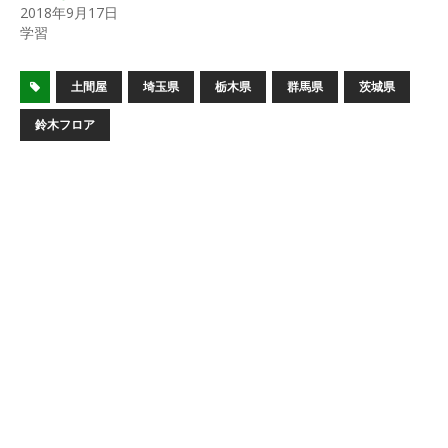
し
ク
開
2018年9月17日
い
し
き
ウ
て
ま
学習
ィ
く
す
ン
だ
)
ド
さ
ウ
い
土間屋
埼玉県
栃木県
群馬県
茨城県
で
(
開
新
き
し
鈴木フロア
ま
い
す
ウ
)
ィ
ン
ド
ウ
で
開
き
ま
す
)