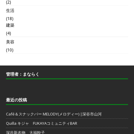
(2)
生活
(18)
建築
(4)
美容
(10)
管理者：まならく
最近の投稿
Café＆スナックバー MELODY(メロディー) |深谷市山河
Quilla キジャ FUKAYAコミュニティBAR
深谷新名物 大福餃子