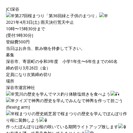
JCI深谷
第27回桜まつり「第36回緑と子供のまつり」
2021年4月3日(土) 雨天決行荒天中止
10時〜15時30分まで
(受付:9時30分)
登録費500円
当日はお弁当、飲み物を持参して下さい。
募集
深谷市、寄居町の令和3年度 小学1年生〜6年生までの60名
締め切り3月26日（金）
定員になり次第締め切り
場所
深谷市瀧宮神社
荒川の歴史を学んでマス釣り体験塩焼きを食べよう
クイズで神輿の歴史を学んでみんなで神輿を作って担ごう
(flexing arm)
桜まつりの歴史紙芝居で桜まつりの歴史を学んでぼんぼり作
り桜に装飾しよう
作ったぼんぼりは桜の咲いている期間ライトアップ致します