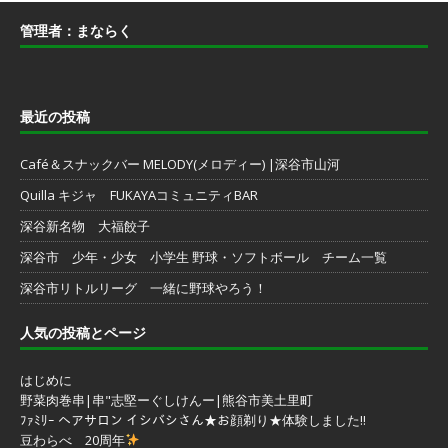
管理者：まならく
最近の投稿
Café＆スナックバー MELODY(メロディー) |深谷市山河
Quilla キジャ FUKAYAコミュニティBAR
深谷新名物 大福餃子
深谷市 少年・少女 小学生 野球・ソフトボール チーム一覧
深谷市リトルリーグ 一緒に野球やろう！
人気の投稿とページ
はじめに
野菜肉巻串|串"志堅ーぐしけんー|熊谷市美土里町
ﾌｧﾐﾘｰ ヘアサロン イシバシさん★お顔剃り★体験しました!!
豆わらべ 20周年