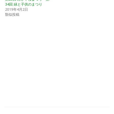
(
リ
ウ
新
ッ
で
34回 緑と子供のまつり
し
ク
開
2019年4月2日
い
し
き
ウ
て
ま
類似投稿
ィ
く
す
ン
だ
)
ド
さ
ウ
い
で
(
開
新
き
し
ま
い
す
ウ
)
ィ
ン
ド
ウ
で
開
き
ま
す
)