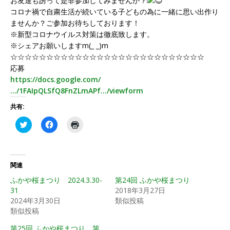
お友達も誘って是非参加してみませんか？
コロナ禍で自粛生活が続いている子どもの為に一緒に思い出作り
ませんか？ご参加お待ちしております！
※新型コロナウイルス対策は徹底致します。
※シェアお願いしますm(_ _)m
☆☆☆☆☆☆☆☆☆☆☆☆☆☆☆☆☆☆☆☆☆☆☆☆☆☆☆
応募
https://docs.google.com/
…/1FAIpQLSfQ8FnZLmAPf…/viewform
共有:
ク
F
ク
リ
a
リ
ッ
c
ッ
ク
e
ク
し
b
し
て
o
て
T
o
印
関連
w
k
刷
i
で
(
ふかや桜まつり 2024.3.30-
第24回 ふかや桜まつり
t
共
新
31
t
有
し
2018年3月27日
e
す
い
2024年3月30日
類似投稿
r
る
ウ
で
に
ィ
類似投稿
共
は
ン
有
ク
ド
第25回 ふかや桜まつり 第